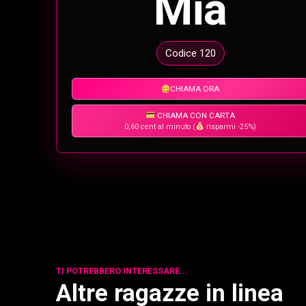
Mia
Codice 120
CHIAMA ORA
CHIAMA CON CARTA
0,60 cent al minuto (
risparmi -25%)
TI POTREBBERO INTERESSARE...
Altre ragazze in linea