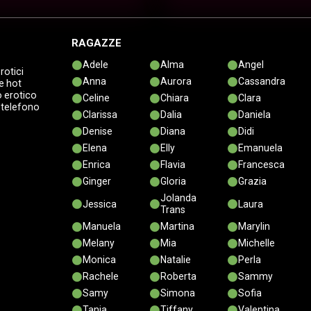
RAGAZZE
Adele
Alma
Angel
rotici
Anna
Aurora
Cassandra
e hot
 erotico
Celine
Chiara
Clara
 telefono
Clarissa
Dalia
Daniela
Denise
Diana
Didi
Elena
Elly
Emanuela
Enrica
Flavia
Francesca
Ginger
Gloria
Grazia
Jolanda
Jessica
Laura
Trans
Manuela
Martina
Marylin
Melany
Mia
Michelle
Monica
Natalie
Perla
Rachele
Roberta
Sammy
Samy
Simona
Sofia
Tania
Tiffany
Valentina