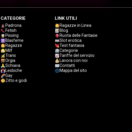
CATEGORIE
LINK UTILI
Padrona
Ragazze in Linea
Fetish
Blog
Pissing
Ruota delle Fantasie
Blasfeme
Slot erotica
Ragazze
Test fantasia
Milf
Categorie
Trans
Tariffe del servizio
Orgia
Lavora con noi
Schiava
Contatti
Lesbiche
Mappa del sito
Gay
Zitto e godi