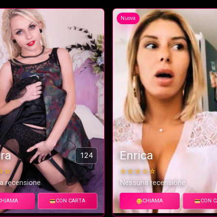
Nuova
ra
Enrica
124
☆☆
☆☆☆☆☆
a recensione
Nessuna recensione
CHIAMA
CON CARTA
CHIAMA
CON C