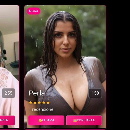
Nuova
Perla
255
158
★★★★★
1 recensione
ARTA
CHIAMA
CON CARTA