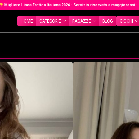
re Linea Erotica Italiana 2026 - Servizio riservato a maggiorenni - Anonimo
HOME
CATEGORIE
RAGAZZE
BLOG
GIOCHI