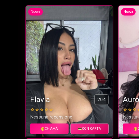
Nuova
Nuova
Flavia
Auro
204
☆☆☆☆☆
☆☆☆
Nessuna recensione
Nessun
CHIAMA
CON CARTA