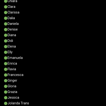
Chiara
Clara
Clarissa
Dalia
Daniela
Denise
Diana
Didi
Elena
Elly
Emanuela
Enrica
Flavia
Francesca
Ginger
Gloria
Grazia
Jessica
Jolanda Trans