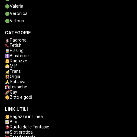
Valeria
Veronica
Vittoria
CATEGORIE
Padrona
Fetish
Pissing
Blasfeme
Ragazze
Milf
Trans
Orgia
Schiava
Lesbiche
Gay
Zitto e godi
LINK UTILI
Ragazze in Linea
Blog
Ruota delle Fantasie
Slot erotica