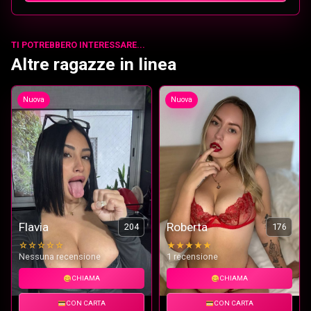
TI POTREBBERO INTERESSARE...
Altre ragazze in linea
Nuova
Nuova
Flavia
Roberta
204
176
☆☆☆☆☆
★★★★★
Nessuna recensione
1 recensione
CHIAMA
CHIAMA
CON CARTA
CON CARTA