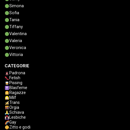
Simona
Sofia
Tania
Tiffany
Valentina
Valeria
Veronica
Vittoria
CATEGORIE
Padrona
Fetish
Pissing
Blasfeme
Ragazze
Milf
Trans
Orgia
Schiava
Lesbiche
Gay
Zitto e godi