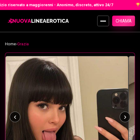
 riservato a maggiorenni - Anonimo, discreto, attivo 24/7
Migl
CHIAMA
Home
›
Grazia
‹
›