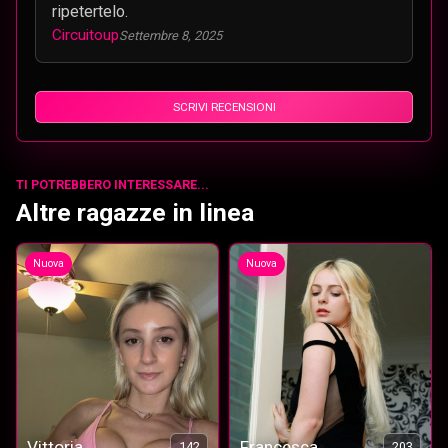
ripetertelo.
Circuitoup
Settembre 8, 2025
SCRIVI RECENSIONI
TI POTREBBERO INTERESSARE...
Altre ragazze in linea
Nuova
Nuova
Vittoria
Francesca
142
203